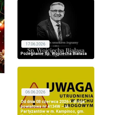
17.06.2026
Pożegnanie Śp. Wojciecha Białasa
06.06.2026
Od dnia 08 czerwca 2026 r. droga
powiatowa nr 4134W – ul.
Partyzantów w m. Kampinos, gm.