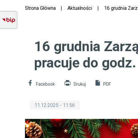
Dróg
Ścieżka
Strona Główna
Aktualności
16 grudnia Zarz
Powiatowych
Menu
nawigacyjna
boczne
w
Ożarowie
16 grudnia Zarz
Mazowieckim
pracuje do godz.
Will
Facebook
Drukuj
PDF
open
in
new
window
11.12.2025 - 11:56