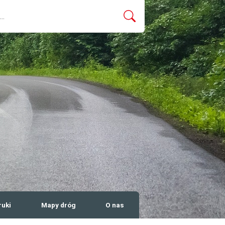
ruki
Mapy dróg
O nas